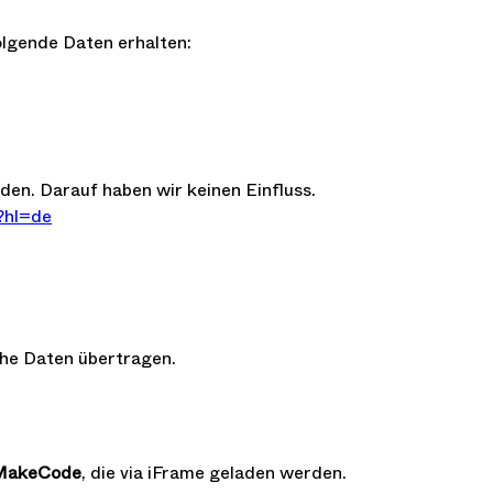
lgende Daten erhalten:
en. Darauf haben wir keinen Einfluss.
y?hl=de
che Daten übertragen.
 MakeCode
, die via iFrame geladen werden.