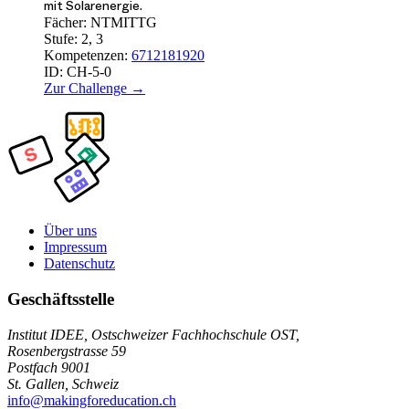
mit Solarenergie.
Fächer:
NT
MI
TTG
Stufe:
2, 3
Kompetenzen:
6
7
12
18
19
20
ID:
CH-5-0
Zur Challenge →
Über uns
Impressum
Datenschutz
Geschäftsstelle
Institut IDEE, Ostschweizer Fachhochschule OST,
Rosenbergstrasse 59
Postfach 9001
St. Gallen, Schweiz
info@makingforeducation.ch