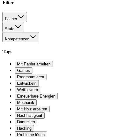
Filter
Fächer
Stufe
Kompetenzen
Tags
Mit Papier arbeiten
Games
Programmieren
Entwickeln
Wettbewerb
Erneuerbare Energien
Mechanik
Mit Holz arbeiten
Nachhaltigkeit
Darstellen
Hacking
Probleme lösen