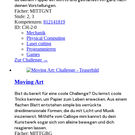
deinen Vorstellungen.
Fächer:
MI
TTG
NT
Stufe:
2, 3
Kompetenzen:
8
12
14
18
19
ID:
CH-2-0
Mechanik
Physical Computing
Laser cutting
Programmieren
Games
Zur Challenge →
Moving Art
Bist du bereit für eine coole Challenge? Du lernst coole
Tricks kennen, um Papier zum Leben erwecken. Aus einem
flachen Blatt entstehen simple bis verrückte
dreidimensionale Formen, die du mit Licht und Musik
inszenierst. Mithilfe vom Calliope mini kannst du dein
Kunstwerk sogar sich von alleine bewegen und dich
reagieren lassen.
Fächer:
MI
TTG
BG